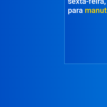
sexta-feira
para
manut