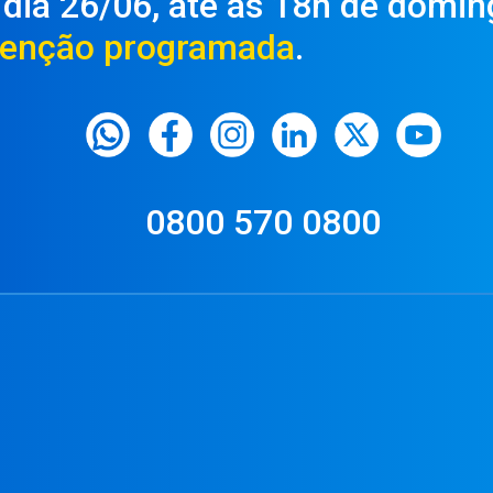
, dia 26/06, até as 18h de domin
enção programada
.
0800 570 0800